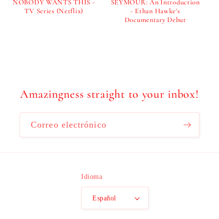
ó
SEYMOUR: An Introduction
NOBODY WANTS THIS -
- Ethan Hawke's
TV Series (Netflix)
Documentary Debut
n
Precio
Precio
habitual
habitual
:
Amazingness straight to your inbox!
Correo electrónico
Idioma
Español